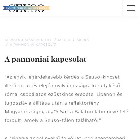
Nav
átk
Ugrás
a
tartalomra
SEUSO KUTATÁSI PROJEKT
MÉDIA
MÉDIA
A PANNONIAI KAPCSOLAT
A pannoniai kapcsolat
"Az egyik legérdekesebb kérdés a Seuso-kincset
illetően, az év elején nyilvánosságra került, késő
római csodálatos ezüstkincs eredete. Libanon és
Jugoszlávia állítása után a reflektorfény
Pelso
Magyarországra, a „
” a Balaton latin neve felé
fordult, amely a Seuso-tálon található.”
A Minerva angol nyelvű folyóirat 1990 szeptemberi