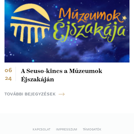
06
A Seuso-kincs a Múzeumok
24
Éjszakáján
TOVÁBBI BEJEGYZÉSEK
KAPCSOLAT
IMPRESSZUM
TÁMOGATÓK