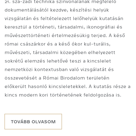
21. szá-zadi technika színvonalának megfelelő
dokumentálásától kezdve, készítési helyük
vizsgálatán és feltételezett lelőhelyük kutatásán
keresztül a történeti, társadalmi, ikonográfiai és
művészettörténeti értelmezésükig terjed. A késő
római császárkor és a késő ókor kul-turális,
művészeti, társadalmi közegében elhelyezett
sokrétű elemzés lehetővé teszi a kincslelet
nemzetközi kontextusban való vizsgálatát és
összevetését a Római Birodalom területén
előkerült hasonló kincsleletekkel. A kutatás része a
kincs modern kori történetének feldolgozása is.
TOVÁBB OLVASOM