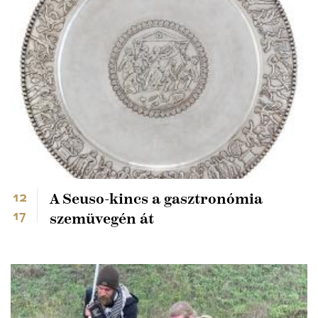
12
A Seuso-kincs a gasztronómia
17
szemüvegén át