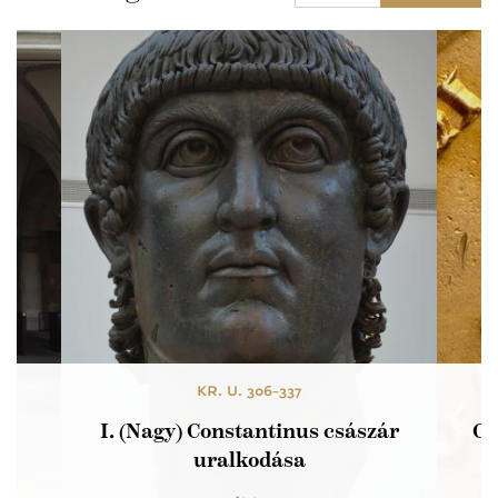
KR. U. 306-337
az
I. (Nagy) Constantinus császár
Co
uralkodása