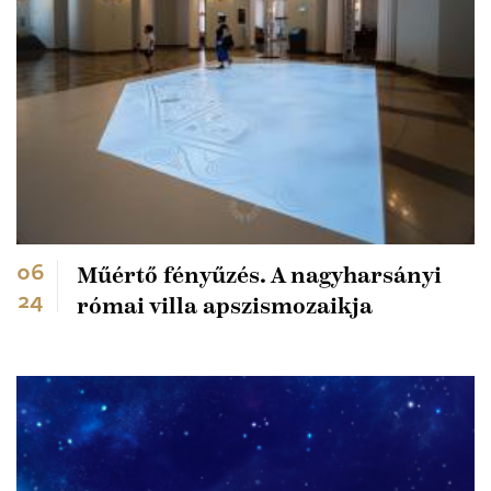
06
Műértő fényűzés. A nagyharsányi
24
római villa apszismozaikja