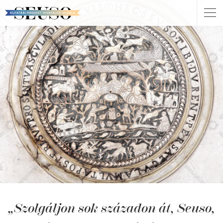
Ugrás
Nav
a
átk
tartalomra
Szolgáljon sok századon át, Seuso,