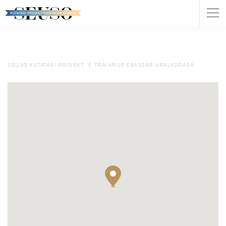
Nav
átk
Ugrás
a
tartalomra
SEUSO KUTATÁSI PROJEKT
TRAIANUS CSÁSZÁR URALKODÁSA