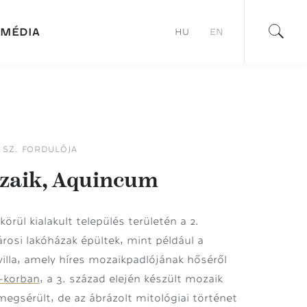
MÉDIA
HU
EN
3. SZ. FORDULÓJA
zaik, Aquincum
körül kialakult település területén a 2.
rosi lakóházak épültek, mint például a
illa, amely híres mozaikpadlójának hőséről
-korban
, a 3. század elején készült mozaik
egsérült, de az ábrázolt mitológiai történet