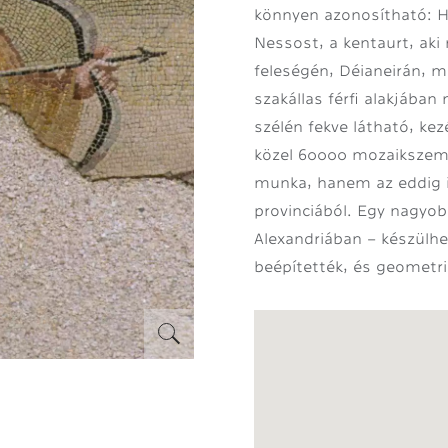
könnyen azonosítható: 
Nessost, a kentaurt, aki
feleségén, Déianeirán, m
szakállas férfi alakjába
szélén fekve látható, kez
közel 60000 mozaikszemb
munka, hanem az eddig i
provinciából. Egy nagyo
Alexandriában – készülh
beépítették, és geometri