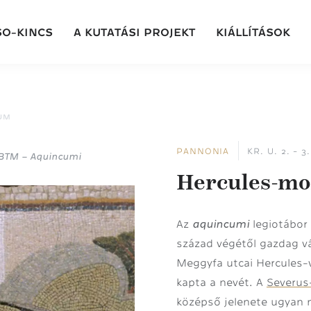
SO-KINCS
A KUTATÁSI PROJEKT
KIÁLLÍTÁSOK
UM
PANNONIA
KR. U. 2. - 
 BTM – Aquincumi
Hercules-mo
aquincumi
Az
legiotábor 
század végétől gazdag vá
Meggyfa utcai Hercules-v
kapta a nevét. A
Severus
középső jelenete ugyan m