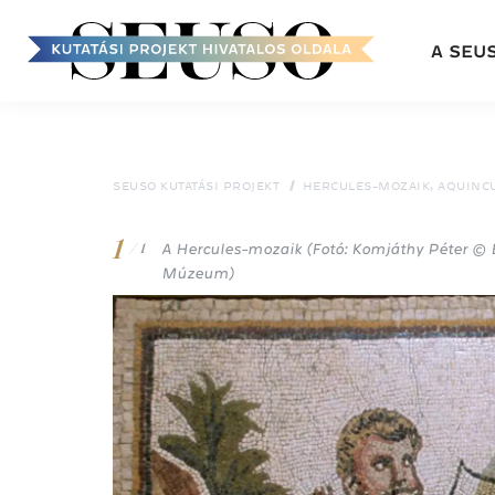
Fő
A SEU
navigáció
Ugrás
a
tartalomra
SEUSO KUTATÁSI PROJEKT
HERCULES-MOZAIK, AQUINC
1
A Hercules-mozaik (Fotó: Komjáthy Péter ©
/ 1
Múzeum)