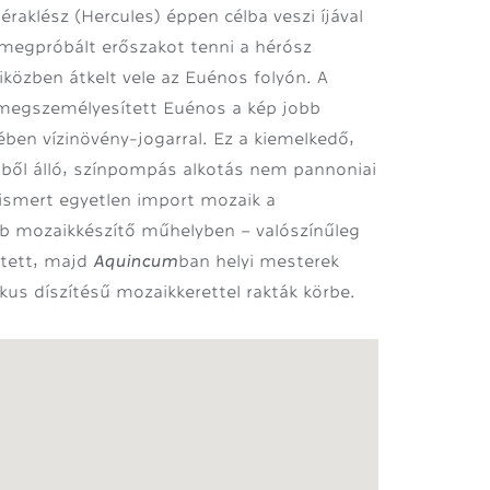
Héraklész
(Hercules) éppen célba veszi íjával
 megpróbált erőszakot tenni a hérósz
iközben átkelt vele az Euénos folyón. A
n megszemélyesített Euénos a kép jobb
ében vízinövény-jogarral. Ez a kiemelkedő,
ől álló, színpompás alkotás nem pannoniai
smert egyetlen import mozaik a
bb mozaikkészítő műhelyben – valószínűleg
Aquincum
etett, majd
ban helyi mesterek
kus díszítésű mozaikkerettel rakták körbe.