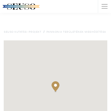
Nav
átk
Ugrás
a
tartalomra
SEUSO KUTATÁSI PROJEKT
PANNONIA TERÜLETÉNEK MEGHÓDÍTÁSA