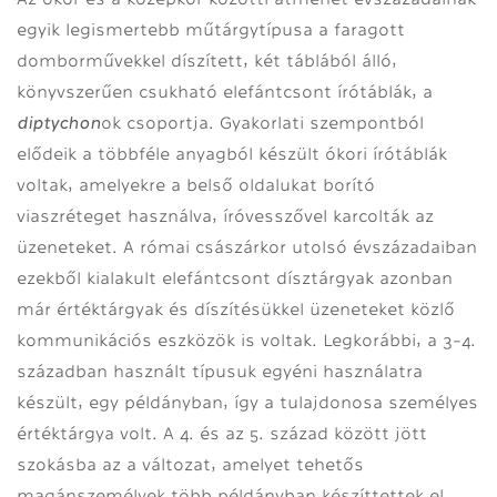
egyik legismertebb műtárgytípusa a faragott
domborművekkel díszített, két táblából álló,
könyvszerűen csukható elefántcsont írótáblák, a
diptychon
ok csoportja. Gyakorlati szempontból
elődeik a többféle anyagból készült ókori írótáblák
voltak, amelyekre a belső oldalukat borító
viaszréteget használva, íróvesszővel karcolták az
üzeneteket. A római császárkor utolsó évszázadaiban
ezekből kialakult elefántcsont dísztárgyak azonban
már értéktárgyak és díszítésükkel üzeneteket közlő
kommunikációs eszközök is voltak.
Legkorábbi, a 3-4.
században használt típusuk egyéni használatra
készült, egy példányban, így a tulajdonosa személyes
értéktárgya volt. A 4. és az 5. század között jött
szokásba az a változat, amelyet tehetős
magánszemélyek több példányban készíttettek el