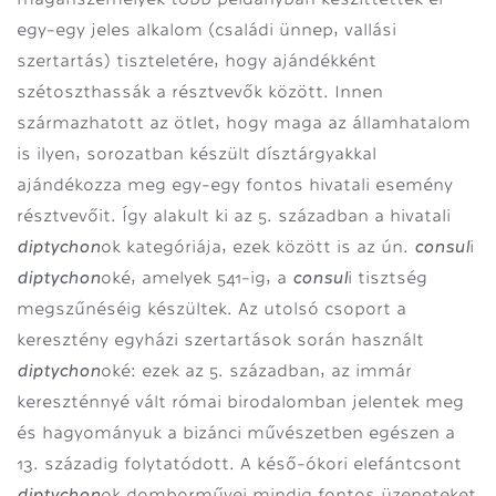
egy-egy jeles alkalom (családi ünnep, vallási
szertartás) tiszteletére, hogy ajándékként
szétoszthassák a résztvevők között. Innen
származhatott az ötlet, hogy maga az államhatalom
is ilyen, sorozatban készült dísztárgyakkal
ajándékozza meg egy-egy fontos hivatali esemény
résztvevőit. Így alakult ki az 5. században a hivatali
diptychon
consul
ok kategóriája, ezek között is az ún.
i
diptychon
consul
oké, amelyek 541-ig, a
i tisztség
megszűnéséig készültek. Az utolsó csoport a
keresztény egyházi szertartások során használt
diptychon
oké: ezek az 5. században, az immár
kereszténnyé vált római birodalomban jelentek meg
és hagyományuk a bizánci művészetben egészen a
13. századig folytatódott.
A késő-ókori elefántcsont
diptychon
ok domborművei mindig fontos üzeneteket