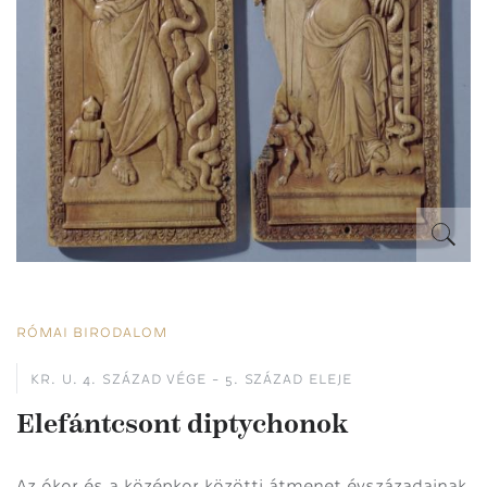
RÓMAI BIRODALOM
KR. U. 4. SZÁZAD VÉGE - 5. SZÁZAD ELEJE
Elefántcsont diptychonok
Az ókor és a középkor közötti átmenet évszázadainak