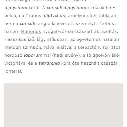
diptychon
consul
diptychon
okétól. A
i
ok másik híres
diptychon
példája a Probus-
, amelynek két tábláján
consul
nem a
i rangra kinevezett személyt, Probust,
hanem
Honorius
nyugat-római császárt ábrázolták,
klasszikus ízű, lágy stílusban, az egyetemes hatalom
minden szimbólumával ellátva: a keresztény feliratot
labarum
hordozó
mal (hadijelvény), a földgolyón álló
tetrarchia
Victoriával és a
kora
óta használt császári
jogarral.