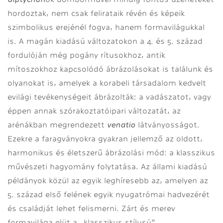
hordoztak, nem csak felirataik révén és képeik
szimbolikus erejénél fogva, hanem formavilágukkal
is. A magán kiadású változatokon a 4. és 5. század
fordulóján még pogány rítusokhoz, antik
mítoszokhoz kapcsolódó ábrázolásokat is találunk és
olyanokat is, amelyek a korabeli társadalom kedvelt
evilági tevékenységeit ábrázolták: a vadászatot, vagy
éppen annak szórakoztatóipari változatát, az
venatio
arénákban megrendezett
látványosságot.
Ezekre a faragványokra gyakran jellemző az oldott,
harmonikus és életszerű ábrázolási mód: a klasszikus
művészeti hagyomány folytatása. Az állami kiadású
példányok közül az egyik leghíresebb az, amelyen az
5. század első felének egyik nyugatrómai hadvezérét
és családját lehet felismerni. Zárt és merev
formavilága elüt a „klasszikus stílusú”