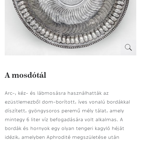
A mosdótál
Arc-, kéz- és lábmosásra használhatták az
ezüstlemezből dom-borított, íves vonalú bordákkal
díszített, gyöngysoros peremű mély tálat, amely
mintegy 6 liter víz befogadására volt alkalmas. A
bordák és hornyok egy olyan tengeri kagyló héját
idézik, amelyben Aphrodité megszületése után