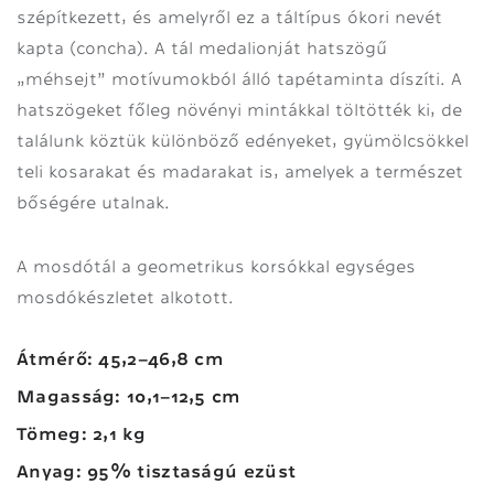
szépítkezett, és amelyről ez a táltípus ókori nevét
kapta (concha). A tál medalionját hatszögű
„méhsejt” motívumokból álló tapétaminta díszíti. A
hatszögeket főleg növényi mintákkal töltötték ki, de
találunk köztük különböző edényeket, gyümölcsökkel
teli kosarakat és madarakat is, amelyek a természet
bőségére utalnak.
A mosdótál a geometrikus korsókkal egységes
mosdókészletet alkotott.
Átmérő: 45,2–46,8 cm
Magasság: 10,1–12,5 cm
Tömeg: 2,1 kg
Anyag: 95% tisztaságú ezüst