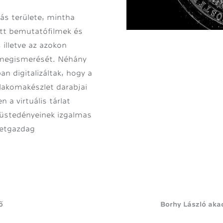
tás területe, mintha
tt bemutatófilmek és
 illetve az azokon
k megismerését. Néhány
an digitalizáltak, hogy a
lakomakészlet darabjai
 a virtuális tárlat
züstedényeinek izgalmas
letgazdag
ő
Borhy László aka