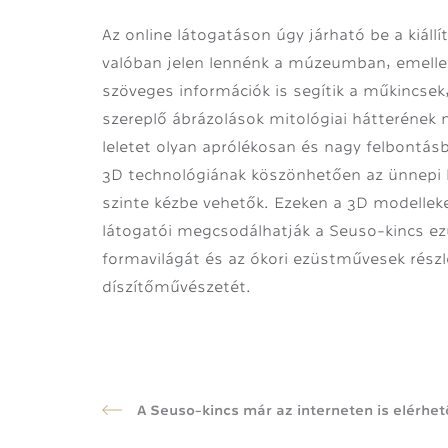
Az online látogatáson úgy járható be a kiállí
valóban jelen lennénk a múzeumban, emelle
szöveges információk is segítik a műkincsek,
szereplő ábrázolások mitológiai hátteréne
leletet olyan aprólékosan és nagy felbontásb
3D technológiának köszönhetően az ünnepi 
szinte kézbe vehetők. Ezeken a 3D modelleken
látogatói megcsodálhatják a Seuso-kincs e
formavilágát és az ókori ezüstművesek rész
díszítőművészetét.
A Seuso-kincs már az interneten is elérhet