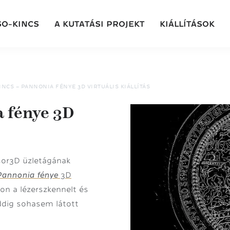
SO-KINCS
A KUTATÁSI PROJEKT
KIÁLLÍTÁSOK
NCS – PANNONIA FÉNYE 3D VIRTUÁLIS KIÁLLÍTÁS
a fénye 3D
or3D üzletágának
Pannonia fénye
3D
aton a lézerszkennelt és
eddig sohasem látott