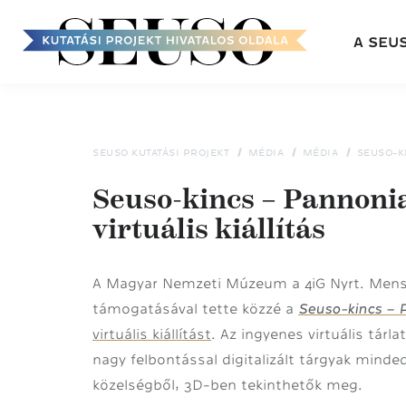
Fő
A SEU
navigáció
Ugrás
a
tartalomra
SEUSO KUTATÁSI PROJEKT
MÉDIA
MÉDIA
SEUSO-KI
Seuso-kincs – Pannoni
virtuális kiállítás
A Magyar Nemzeti Múzeum a 4iG Nyrt. Mens
Seuso-kincs – 
támogatásával tette közzé a
virtuális kiállítás
t
. Az ingyenes virtuális tárl
nagy felbontással digitalizált tárgyak mind
közelségből, 3D-ben tekinthetők meg.