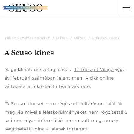
Nav
átk
Ugrás
a
tartalomra
SEUSO KUTATÁSI PROJEKT
MÉDIA
MÉDIA
A SEUSO-KINCS
A Seuso-kincs
Nagy Mihály összefoglalása a
Természet Világa
1997.
évi februári számában jelent meg. A cikk online
változata a linkre kattintva olvasható.
"
A Seuso-kincset nem régészeti feltáráson találták
meg, és mivel a leletkörülményeket nem rögzítették,
számos olyan információ semmisült meg, amely
segíthetett volna a leletek történeti