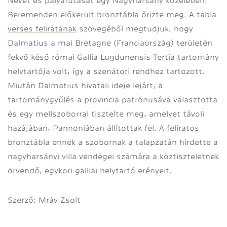
Nevét és pályafutását egy Nagyharsány közelében,
Beremenden előkerült bronztábla őrizte meg. A
tábla
verses feliratának
szövegéből megtudjuk, hogy
Dalmatius a mai Bretagne (Franciaország) területén
fekvő késő római Gallia Lugdunensis Tertia tartomány
helytartója volt, így a szenátori rendhez tartozott.
Miután Dalmatius hivatali ideje lejárt, a
tartománygyűlés a provincia patrónusává választotta
és egy mellszoborral tisztelte meg, amelyet távoli
hazájában, Pannoniában állítottak fel. A feliratos
bronztábla ennek a szobornak a talapzatán hirdette a
nagyharsányi villa vendégei számára a köztiszteletnek
örvendő, egykori galliai helytartó erényeit.
Szerző: Mráv Zsolt