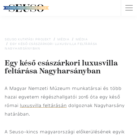
Nav
átk
Ugrás
a
tartalomra
SEUSO KUTATÁSI PROJEKT
MÉDIA
MÉDIA
EGY KÉSŐ CSÁSZÁRKORI LUXUSVILLA FELTÁRÁSA
NAGYHARSÁNYBAN
Egy késő császárkori luxusvilla
feltárása Nagyharsányban
A Magyar Nemzeti Múzeum munkatársai és több
hazai egyetem régészhallgatói 2016 óta egy késő
római
luxusvilla feltárásán
dolgoznak Nagyharsány
határában.
A Seuso-kincs magyarországi előkerülésének egyik