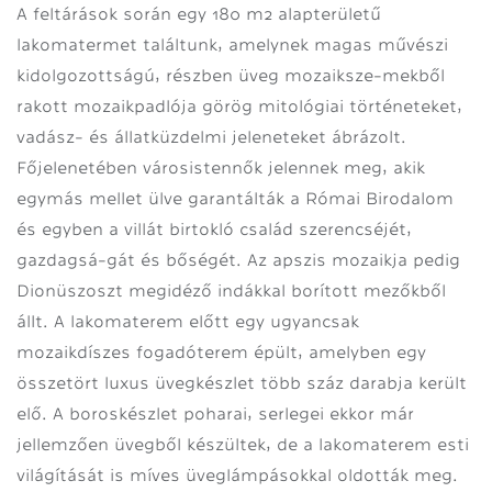
A feltárások során egy 180 m2 alapterületű
lakomatermet találtunk, amelynek magas művészi
kidolgozottságú, részben üveg mozaiksze-mekből
rakott mozaikpadlója görög mitológiai történeteket,
vadász- és állatküzdelmi jeleneteket ábrázolt.
Főjelenetében városistennők jelennek meg, akik
egymás mellet ülve garantálták a Római Birodalom
és egyben a villát birtokló család szerencséjét,
gazdagsá-gát és bőségét. Az apszis mozaikja pedig
Dionüszoszt megidéző indákkal borított mezőkből
állt. A lakomaterem előtt egy ugyancsak
mozaikdíszes fogadóterem épült, amelyben egy
összetört luxus üvegkészlet több száz darabja került
elő. A boroskészlet poharai, serlegei ekkor már
jellemzően üvegből készültek, de a lakomaterem esti
világítását is míves üveglámpásokkal oldották meg.