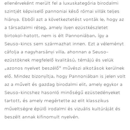
ellenérveként merült fel a luxuskategória birodalmi
szintjét képviselő pannoniai késő római villák teljes
hiánya. Ebből azt a következtetést vonták le, hogy az
a társadalmi réteg, amely ilyen ezüstkészletet
birtokol-hatott, nem is élt Pannoniában, így a
Seuso-kincs sem származhat innen. Ezt a véleményt
cáfolja a nagyharsányi villa, ahonnan a Seuso-
ezüstöknek megfelelő kvalitású, témájú és velük
„azonos nyelvet beszélő” művészi alkotások kerülnek
elő. Mindez bizonyítja, hogy Pannoniában is jelen volt
az a művelt és gazdag birodalmi elit, amely egykor a
Seuso-kincshez hasonló minőségű ezüstedényeket
tartott, és amely megértette az elit klasszikus
műveltségre épülő irodalmi és vizuális kultúráját és
beszélt annak kifinomult nyelvén.