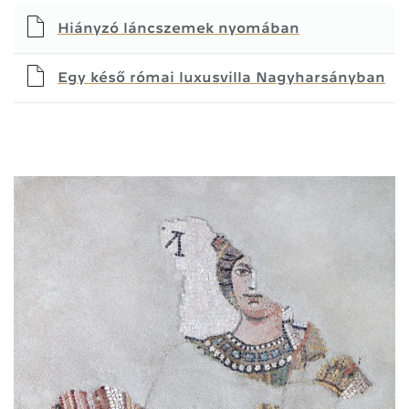
Hiányzó láncszemek nyomában
Egy késő római luxusvilla Nagyharsányban
6