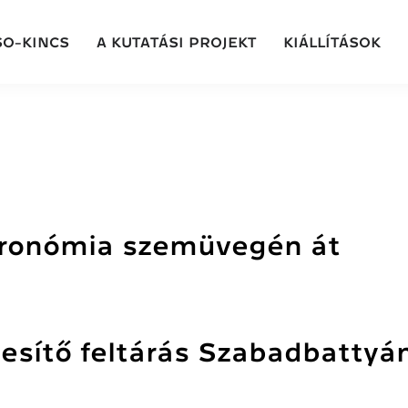
SO-KINCS
A KUTATÁSI PROJEKT
KIÁLLÍTÁSOK
tronómia szemüvegén át
elesítő feltárás Szabadbatty