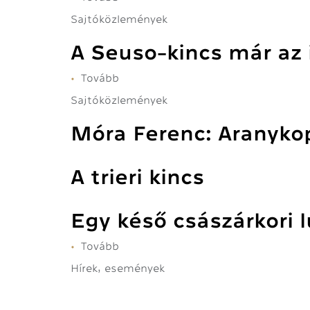
új
kincs
Sajtóközlemények
elnöke)
–
Pannonia
A Seuso-kincs már az 
fénye
3D
Tovább
(A
virtuális
Seuso-
Sajtóközlemények
kiállítás
kincs
)
már
Móra Ferenc: Aranyko
az
interneten
A trieri kincs
is
elérhető)
Egy késő császárkori 
Tovább
(Egy
késő
Hírek, események
császárkori
Oldalszámozás
luxusvilla
feltárása