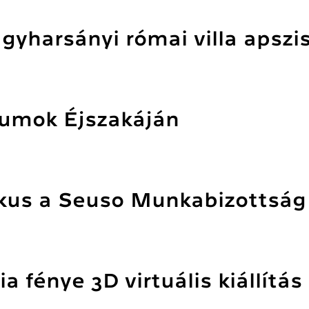
gyharsányi római villa apszi
eumok Éjszakáján
kus a Seuso Munkabizottság 
 fénye 3D virtuális kiállítás