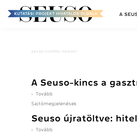
Fő
A SEU
navigáció
Ugrás
a
tartalomra
SEUSO KUTATÁSI PROJEKT
A Seuso-kincs a gasz
Tovább
(A
Seuso-
Sajtómegjelenések
kincs
a
Seuso újratöltve: hit
gasztronómia
szemüvegén
Tovább
(Seuso
át)
újratöltve: