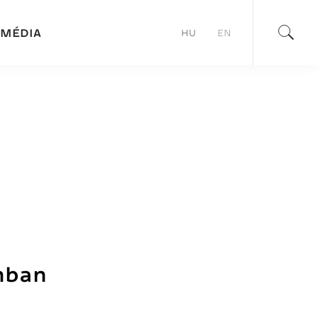
MÉDIA
HU
EN
ánban