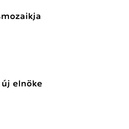
smozaikja
új elnöke